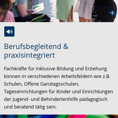
Zur
Aktiviere
Ein
Berufsbegleitend &
Leichten
Audio-
Video
praxisintegriert
Sprache
Unterstützung.
in
wechseln.
Deutscher
Fachkräfte für inklusive Bildung und Erziehung
Gebärdensprache
können in verschiedenen Arbeitsfeldern wie z.B.
wird
Schulen, Offene Ganztagsschulen,
angezeigt.
Tageseinrichtungen für Kinder und Einrichtungen
der Jugend- und Behindertenhilfe pädagogisch
und beratend tätig sein.