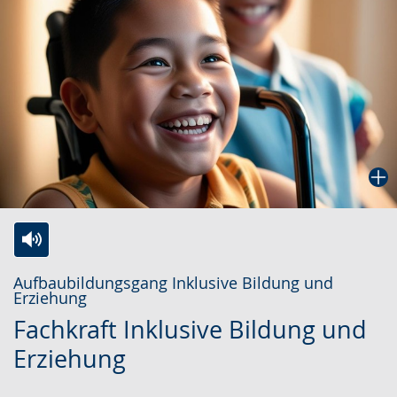
Zur
Aktiviere
Ein
Aufbaubildungsgang Inklusive Bildung und
Leichten
Audio-
Video
Erziehung
Sprache
Unterstützung.
in
Fachkraft Inklusive Bildung und
wechseln.
Deutscher
Erziehung
Gebärdensprache