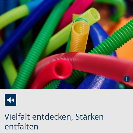
Zur
Aktiviere
Ein
Vielfalt entdecken, Stärken
Leichten
Audio-
Video
entfalten
Sprache
Unterstützung.
in